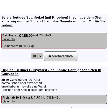
Servierfertiges Spanferkel (mit Knochen) frisch aus dem Ofen ...
knusprig und heiß ... ab 10 kg plus Sauerkraut ... vor Ort für Sie
zerlegt
€ 185,00
Bei Uns:
ab
inkl. 7% MwSt.
Lieferinfo
Grundpreis: 18,50 € / kg
Original Berliner Currywurst - heiß ohne Darm geschnitten in
Currysoße
ab 40 Currywürste
(20 Port.)
normal scharf oder extra scharf
erweiterbar um jeweils eine Wurst.
Brötchen oder Salat bitte separat bestellen
€ 2,80
Preis:
ab 40 Stück a
inkl. 7% MwSt.
Lieferinfo