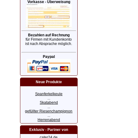
Vorkasse - Überweisung
Bezahlen auf Rechnung
für Firmen mit Kundenkonto
ist nach Absprache möglich.
Paypal
Neue Produkte
Spanferkelkeule
...
Skatabend
...
gefüllter Riesenchampignon
...
Herrenabend
Exklusiv - Partner von
cater24.de