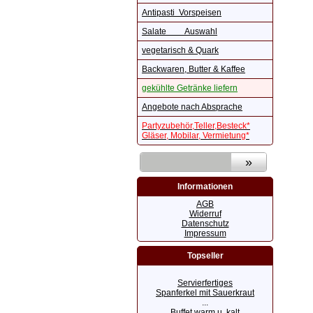
Antipasti Vorspeisen
Salate Auswahl
vegetarisch & Quark
Backwaren, Butter & Kaffee
gekühlte Getränke liefern
Angebote nach Absprache
Partyzubehör,Teller,Besteck*
Gläser, Mobilar, Vermietung*
Informationen
AGB
Widerruf
Datenschutz
Impressum
Topseller
Servierfertiges
Spanferkel mit Sauerkraut
...
Buffet warm u. kalt