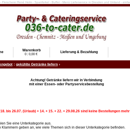
e - Fleischerei René Helm - Spanferkel - Buffet - Menü Lieferservice in Dresden und Umland - ein
Warenkorb
me
Lieferung & Bezahlung
0
|
0,00 €
Angebot
:
gekühlte Getränke liefern
›
Achtung! Getränke liefern wir in Verbindung
mit einer Essen- oder Partyservicebestellung
 18. bis 26.07. (Urlaub) + 14. + 15. + 22. + 29.08.26 sind keine Bestellungen meh
hlen Sie eine Unterkategorie aus.
n Klammern geben an, wie viele Themen sich in dieser Unterkategorie befinden.