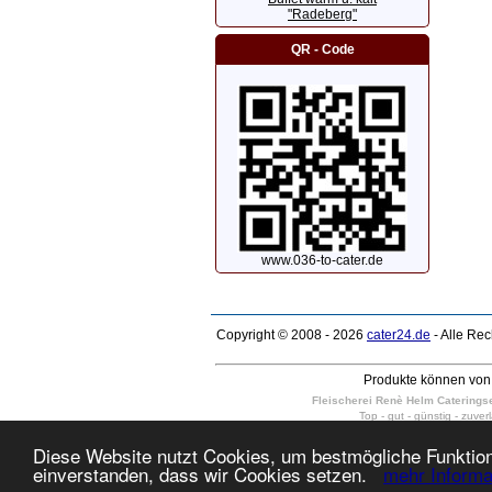
"Radeberg"
QR - Code
www.036-to-cater.de
Copyright © 2008 - 2026
cater24.de
- Alle Re
Produkte können von 
Fleischerei Renè Helm Cateringser
Top - gut - günstig - zuver
wir liefern kalte Platten, kalte und
Dresden Weixdorf, Dresden-Schönborn, Dr
Diese Website nutzt Cookies, um bestmögliche Funktiona
10 - 400 Personen in Dresden Neus
einverstanden, dass wir Cookies setzen.
mehr Informa
täglich auch am Sonntag und Feiert