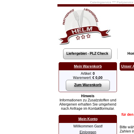
Cateringservice *** Partyservic
Liefergebiet - PLZ Check
Ho
Mein Warenkorb
Unser 
Artikel:
0
Warenwert:
€ 0,00
Zum Warenkorb
Hinweis
Informationen zu Zusatzstoffen und
Allergenen erhalten Sie umgehend
nach Anfrage im Kontaktformular.
für den
Mein Konto
Willkommen Gast!
Bitte wä
Zahlen i
Einloggen