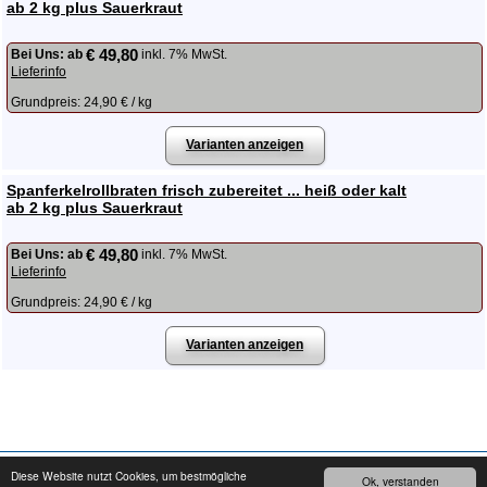
ab 2 kg plus Sauerkraut
€ 49,80
Bei Uns:
ab
inkl. 7% MwSt.
Lieferinfo
Grundpreis: 24,90 € / kg
Varianten anzeigen
Spanferkelrollbraten frisch zubereitet ... heiß oder kalt
ab 2 kg plus Sauerkraut
€ 49,80
Bei Uns:
ab
inkl. 7% MwSt.
Lieferinfo
Grundpreis: 24,90 € / kg
Varianten anzeigen
Copyright © 2008 - 2026
cater24.de
- Alle Rechte vorbehalten.
Impressum
Diese Website nutzt Cookies, um bestmögliche
Ok, verstanden