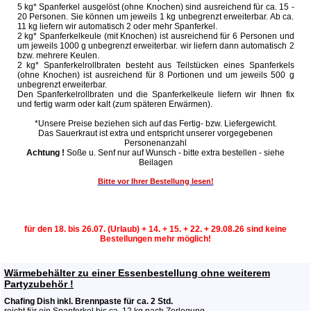
5 kg* Spanferkel ausgelöst (ohne Knochen) sind ausreichend für ca. 15 -
20 Personen. Sie können um jeweils 1 kg unbegrenzt erweiterbar. Ab ca.
11 kg liefern wir automatisch 2 oder mehr Spanferkel.
2 kg* Spanferkelkeule (mit Knochen) ist ausreichend für 6 Personen und
um jeweils 1000 g unbegrenzt erweiterbar. wir liefern dann automatisch 2
bzw. mehrere Keulen.
2 kg* Spanferkelrollbraten besteht aus Teilstücken eines Spanferkels
(ohne Knochen) ist ausreichend für 8 Portionen und um jeweils 500 g
unbegrenzt erweiterbar.
Den Spanferkelrollbraten und die Spanferkelkeule liefern wir Ihnen fix
und fertig warm oder kalt (zum späteren Erwärmen).
*Unsere Preise beziehen sich auf das Fertig- bzw. Liefergewicht.
Das Sauerkraut ist extra und entspricht unserer vorgegebenen
Personenanzahl
Achtung !
Soße u. Senf nur auf Wunsch - bitte extra bestellen - siehe
Beilagen
Bitte vor Ihrer Bestellung lesen!
für den 18. bis 26.07. (Urlaub) + 14. + 15. + 22. + 29.08.26 sind keine
Bestellungen mehr möglich!
Wärmebehälter zu einer Essenbestellung ohne weiterem
Partyzubehör !
Chafing Dish inkl. Brennpaste für ca. 2 Std.
reicht für ein Spanferkel bis ca. 12 kg nach Zerlegung