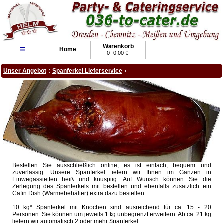
Warenkorb
≡
Home
0
|
0,00 €
Unser Angebot
:
Spanferkel Lieferservice
›
Bestellen Sie ausschließlich online, es ist einfach, bequem und
zuverlässig. Unsere Spanferkel liefern wir Ihnen im Ganzen in
Einwegassietten heiß und knusprig. Auf Wunsch können Sie die
Zerlegung des Spanferkels mit bestellen und ebenfalls zusätzlich ein
Cafin Dish (Wärmebehälter) extra dazu bestellen.
10 kg* Spanferkel mit Knochen sind ausreichend für ca. 15 - 20
Personen. Sie können um jeweils 1 kg unbegrenzt erweitern. Ab ca. 21 kg
liefern wir automatisch 2 oder mehr Spanferkel.