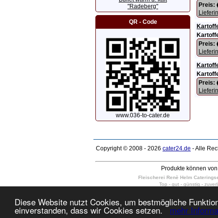
Preis:
"Radeberg"
Lieferi
QR - Code
Kartoff
Kartoff
Preis:
Lieferi
Kartoff
Kartoff
Preis:
Lieferi
www.036-to-cater.de
Copyright © 2008 - 2026
cater24.de
- Alle Re
Produkte können von 
Fleischerei Renè Helm Cateringser
Top - gut - günstig - zuver
wir liefern kalte Platten, kalte und
Dresden Weixdorf, Dresden-Schönborn, Dr
Diese Website nutzt Cookies, um bestmögliche Funktiona
10 - 400 Personen in Dresden Neus
einverstanden, dass wir Cookies setzen.
mehr Informa
täglich auch am Sonntag und Feiert