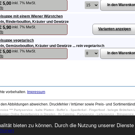
€ 5,00
inkl. 7% MwSt.
nfo
elsuppe mit einem Wiener Würstchen
eln, Rinderbouillon, Kräuter und Gewürze
€ 5,90
inkl. 7% MwSt.
Varianten anzeigen
nfo
elsuppe vegetarisch
eln, Gemüsebouillon, Kräuter und Gewürze ... rein vegetarisch
€ 5,00
inkl. 7% MwSt.
nfo
chte vorbehalten.
Impressum
den Abbildungen abweichen. Druckfehler / Irrtümer sowie Preis- und Sortimentän
vice *** Partyservice - kalte Platten - Buffet`s - Spanferkel - Fingerfood - belegte Brötche
lässiger Online Bestellservice in Dresden - Ihr Catering - Partyservice - Lieferservice - Bringservice 
 warme Buffet's, Frühstücks-Platten, belegte Brötchen, Partyschnitten, knusprige Spanferkel warme
esden Langebrück stellen Sie sich Ihr Buffet selbst zusammenstellen für Dresden Klotzsche, Dres
lität bieten zu können. Durch die Nutzung unserer Dienste 
tadt, Dresden Altstadt Firmenservice, Kaltes Buffet, 20 Personen mit Anlieferung Dresden Cott
tionen
ag, Firmenabo auch in Dresden Plauen, zum Geburtstag, Party, Vereinsfeier, liefern wir kalte Plat