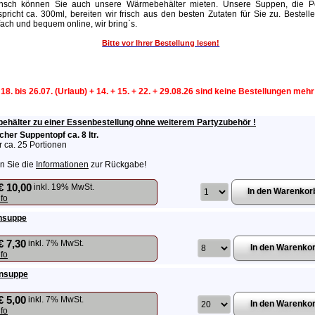
sch können Sie auch unsere Wärmebehälter mieten. Unsere Suppen, die Po
spricht ca. 300ml, bereiten wir frisch aus den besten Zutaten für Sie zu. Bestell
fach und bequem online, wir bring`s.
Bitte vor Ihrer Bestellung lesen!
 18. bis 26.07. (Urlaub) + 14. + 15. + 22. + 29.08.26 sind keine Bestellungen meh
hälter zu einer Essenbestellung ohne weiterem Partyzubehör !
cher Suppentopf ca. 8 ltr.
ür ca. 25 Portionen
n Sie die
Informationen
zur Rückgabe!
€ 10,00
inkl. 19% MwSt.
nfo
hsuppe
€ 7,30
inkl. 7% MwSt.
nfo
nsuppe
€ 5,00
inkl. 7% MwSt.
nfo