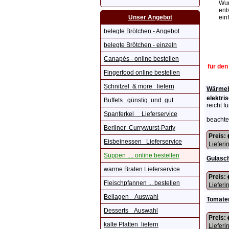
Wun
ent
Unser Angebot
ein
belegte Brötchen - Angebot
belegte Brötchen - einzeln
Canapés - online bestellen
für den
Fingerfood online bestellen
Schnitzel & more liefern
Wärmebe
elektris
Buffets günstig und gut
reicht f
Spanferkel Lieferservice
beachte
Berliner Currywurst-Party
Preis:
Eisbeinessen Lieferservice
Lieferi
Suppen .... online bestellen
Gulasc
warme Braten Lieferservice
Preis:
Fleischpfannen ... bestellen
Lieferi
Beilagen Auswahl
Tomate
Desserts Auswahl
Preis:
kalte Platten liefern
Lieferi