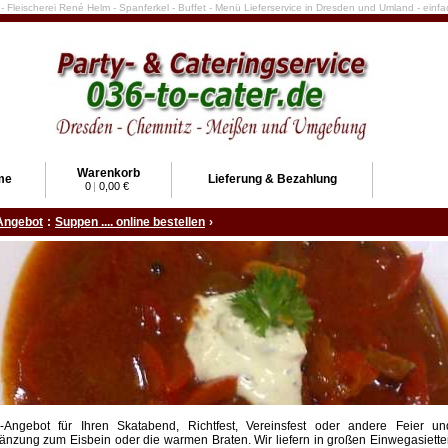
e - Fleischerei René Helm - Spanferkel - Buffet - Menü Lieferservice in Dresden und Umland - ein
Warenkorb
me
Lieferung & Bezahlung
0
|
0,00 €
Angebot
:
Suppen .... online bestellen
›
-Angebot für Ihren Skatabend, Richtfest, Vereinsfest oder andere Feier un
änzung zum Eisbein oder die warmen Braten. Wir liefern in großen Einwegasiette