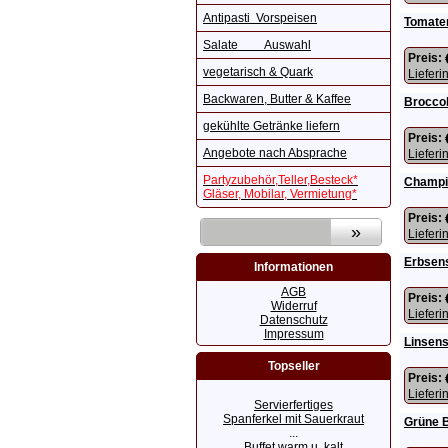
Antipasti Vorspeisen
Tomate
Salate Auswahl
Preis:
vegetarisch & Quark
Lieferi
Backwaren, Butter & Kaffee
Broccol
gekühlte Getränke liefern
Preis:
Angebote nach Absprache
Lieferi
Partyzubehör,Teller,Besteck*
Champi
Gläser, Mobilar, Vermietung*
Preis:
Lieferi
Erbsen
Informationen
AGB
Preis:
Widerruf
Lieferi
Datenschutz
Impressum
Linsen
Topseller
Preis:
Lieferi
Servierfertiges
Spanferkel mit Sauerkraut
Grüne 
...
Buffet warm u. kalt