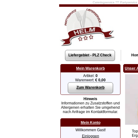
Cateringservice *** Partyservic
Liefergebiet - PLZ Check
Ho
Mein Warenkorb
Unser 
Artikel:
0
Warenwert:
€ 0,00
Zum Warenkorb
Hinweis
Informationen zu Zusatzstoffen und
Allergenen erhalten Sie umgehend
nach Anfrage im Kontaktformular.
Mein Konto
Willkommen Gast!
Top
Erg
Einloggen