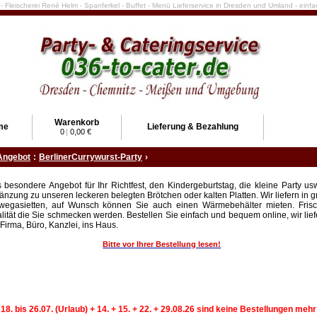
e - Fleischerei René Helm - Spanferkel - Buffet - Menü Lieferservice in Dresden und Umland - ein
Warenkorb
me
Lieferung & Bezahlung
0
|
0,00 €
Angebot
:
BerlinerCurrywurst-Party
›
 besondere Angebot für Ihr Richtfest, den Kindergeburtstag, die kleine Party usw
änzung zu unseren leckeren belegten Brötchen oder kalten Platten. Wir liefern in 
wegasietten, auf Wunsch können Sie auch einen Wärmebehälter mieten. Frisc
lität die Sie schmecken werden. Bestellen Sie einfach und bequem online, wir lief
 Firma, Büro, Kanzlei, ins Haus.
Bitte vor Ihrer Bestellung lesen!
 18. bis 26.07. (Urlaub) + 14. + 15. + 22. + 29.08.26 sind keine Bestellungen meh