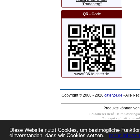
"Radeberg"
QR - Code
www.036-to-cater.de
Copyright © 2008 - 2026
cater24.de
- Alle Re
Produkte können von 
Fleischerei Renè Helm Cateringser
Top - gut - günstig - zuver
wir liefern kalte Platten, kalte und
Dresden Weixdorf, Dresden-Schönborn, Dr
Diese Website nutzt Cookies, um bestmögliche Funktiona
10 - 400 Personen in Dresden Neus
einverstanden, dass wir Cookies setzen.
mehr Informa
täglich auch am Sonntag und Feiert