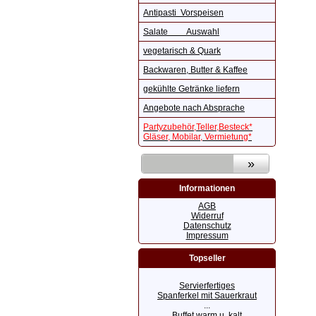
Antipasti Vorspeisen
Salate Auswahl
vegetarisch & Quark
Backwaren, Butter & Kaffee
gekühlte Getränke liefern
Angebote nach Absprache
Partyzubehör,Teller,Besteck*
Gläser, Mobilar, Vermietung*
Informationen
AGB
Widerruf
Datenschutz
Impressum
Topseller
Servierfertiges
Spanferkel mit Sauerkraut
...
Buffet warm u. kalt