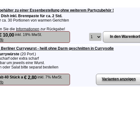
hälter zu einer Essenbestellung ohne weiterem Partyzubehör !
 Dish inkl. Brennpaste für ca. 2 Std.
für ca. 30 Portionen von warmen Gerichten
n Sie die
Informationen
zur Rückgabe!
€ 10,00
inkl. 19% MwSt.
nfo
l Berliner Currywurst - heiß ohne Darm geschnitten in Currysoße
urrywürste
(20 Port.)
charf oder extra scharf
bar um jeweils eine Wurst.
 oder Salat bitte separat bestellen
€ 2,80
ab 40 Stück a
inkl. 7% MwSt.
Varianten anzeigen
nfo