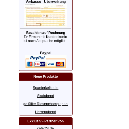
Vorkasse - Überweisung
Bezahlen auf Rechnung
für Firmen mit Kundenkonto
ist nach Absprache möglich.
Paypal
Neue Produkte
Spanferkelkeule
...
Skatabend
...
gefüllter Riesenchampignon
...
Herrenabend
Exklusiv - Partner von
cater24.de