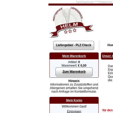
Cateringservice *** Partyservic
Liefergebiet - PLZ Check
Ho
Mein Warenkorb
Unser 
Artikel:
0
Warenwert:
€ 0,00
Das
Erg
Zum Warenkorb
Ein
Qua
die
Hinweis
Informationen zu Zusatzstoffen und
Allergenen erhalten Sie umgehend
nach Anfrage im Kontaktformular.
Mein Konto
Willkommen Gast!
für den
Einloggen