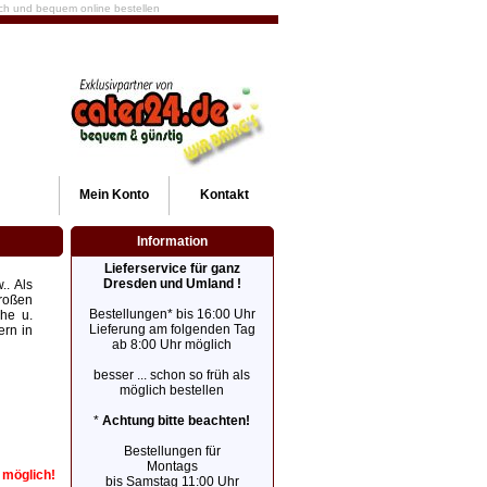
fach und bequem online bestellen
Mein
Konto
Kontakt
Information
Lieferservice für ganz
Dresden und Umland !
.. Als
großen
Bestellungen* bis 16:00 Uhr
he u.
Lieferung am folgenden Tag
ern in
ab 8:00 Uhr möglich
besser ... schon so früh als
möglich bestellen
*
Achtung bitte beachten!
Bestellungen für
Montags
r möglich!
bis Samstag 11:00 Uhr