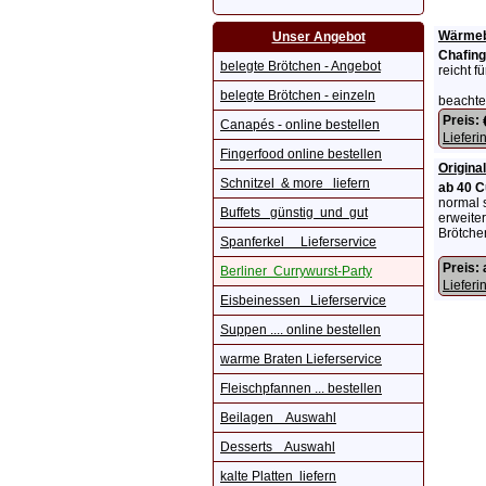
Wärmebe
Unser Angebot
Chafing
belegte Brötchen - Angebot
reicht 
belegte Brötchen - einzeln
beachte
Preis:
Canapés - online bestellen
Lieferi
Fingerfood online bestellen
Origina
Schnitzel & more liefern
ab 40 C
normal s
Buffets günstig und gut
erweiter
Brötchen
Spanferkel Lieferservice
Preis:
Berliner Currywurst-Party
Lieferi
Eisbeinessen Lieferservice
Suppen .... online bestellen
warme Braten Lieferservice
Fleischpfannen ... bestellen
Beilagen Auswahl
Desserts Auswahl
kalte Platten liefern