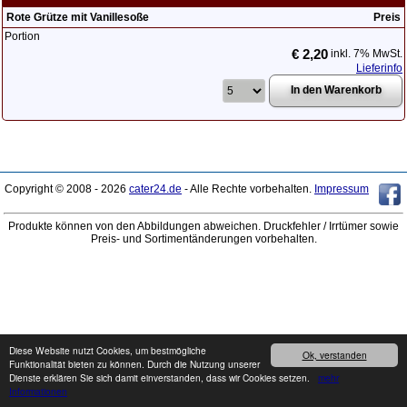
Rote Grütze mit Vanillesoße
Preis
Portion
€ 2,20
inkl. 7% MwSt.
Lieferinfo
Copyright © 2008 - 2026
cater24.de
- Alle Rechte vorbehalten.
Impressum
Produkte können von den Abbildungen abweichen. Druckfehler / Irrtümer sowie
Preis- und Sortimentänderungen vorbehalten.
Diese Website nutzt Cookies, um bestmögliche
Ok, verstanden
Funktionalität bieten zu können. Durch die Nutzung unserer
Dienste erklären Sie sich damit einverstanden, dass wir Cookies setzen.
mehr
Informationen