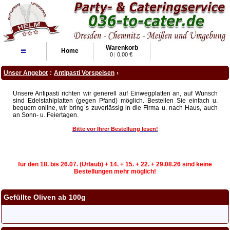
Warenkorb
≡
Home
0
|
0,00 €
Unser Angebot
:
Antipasti Vorspeisen
›
Unsere Antipasti richten wir generell auf Einwegplatten an, auf Wunsch
sind Edelstahlplatten (gegen Pfand) möglich. Bestellen Sie einfach u.
bequem online, wir bring`s zuverlässig in die Firma u. nach Haus, auch
an Sonn- u. Feiertagen.
Bitte vor Ihrer Bestellung lesen!
für den 18. bis 26.07. (Urlaub) + 14. + 15. + 22. + 29.08.26 sind keine
Bestellungen mehr möglich!
Gefüllte Oliven ab 100g