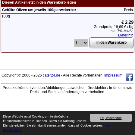
Diesen Artikel jetzt in den Warenkorb legen
Gefüllte Oliven um jeweils 100g erweiterbar
Preis
100g
€ 2,29
Grundpreis: 19,69 € / Kg
inkl. 7% MwSt.
Lieferinfo
Copyright © 2008 - 2026
cater24.de
- Alle Rechte vorbehalten.
Impressum
Produkte können von den Abbildungen abweichen. Druckfehler / Irrtümer sowie
Preis- und Sortimentänderungen vorbehalten.
Diese Website nutzt Cookies, um bestmögliche
Ok, verstanden
Funktionalität bieten zu können. Durch die Nutzung unserer
Dienste erklären Sie sich damit einverstanden, dass wir Cookies setzen.
mehr
Informationen