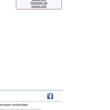
hierberlin.de
oneag.com
derungen vorbehalten.
n Lieferservice Dresden und Umland