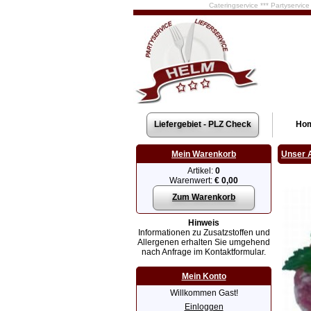
Cateringservice *** Partyservic
Liefergebiet - PLZ Check
Ho
Mein Warenkorb
Unser 
Artikel:
0
Warenwert:
€ 0,00
Zum Warenkorb
Hinweis
Informationen zu Zusatzstoffen und
Allergenen erhalten Sie umgehend
nach Anfrage im Kontaktformular.
Mein Konto
Willkommen Gast!
Einloggen