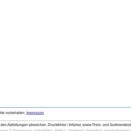
chte vorbehalten.
Impressum
den Abbildungen abweichen. Druckfehler / Irrtümer sowie Preis- und Sortimentän
vice *** Partyservice - kalte Platten - Buffet`s - Spanferkel - Fingerfood - belegte Brötche