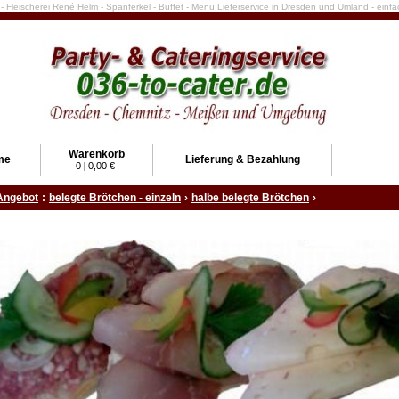
e - Fleischerei René Helm - Spanferkel - Buffet - Menü Lieferservice in Dresden und Umland - ein
Warenkorb
me
Lieferung & Bezahlung
0
|
0,00 €
Angebot
:
belegte Brötchen - einzeln
›
halbe belegte Brötchen
›