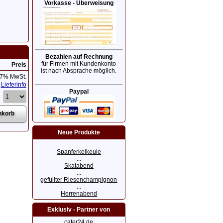
Vorkasse - Überweisung
Bezahlen auf Rechnung
für Firmen mit Kundenkonto
Preis
ist nach Absprache möglich.
 7% MwSt.
Lieferinfo
Paypal
Neue Produkte
Spanferkelkeule
...
Skatabend
...
gefüllter Riesenchampignon
...
Herrenabend
Exklusiv - Partner von
cater24.de