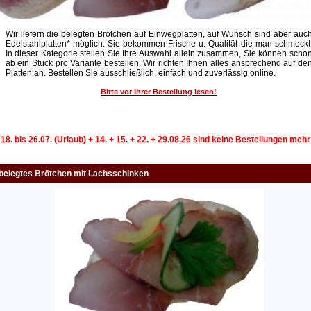
Wir liefern die belegten Brötchen auf Einwegplatten, auf Wunsch sind aber auc
Edelstahlplatten* möglich. Sie bekommen Frische u. Qualität die man schmeckt
In dieser Kategorie stellen Sie Ihre Auswahl allein zusammen, Sie können scho
ab ein Stück pro Variante bestellen. Wir richten Ihnen alles ansprechend auf de
Platten an. Bestellen Sie ausschließlich, einfach und zuverlässig online.
Bitte vor Ihrer Bestellung lesen!
 18. bis 26.07. (Urlaub) + 14. + 15. + 22. + 29.08.26 sind keine Bestellungen meh
belegtes Brötchen mit Lachsschinken