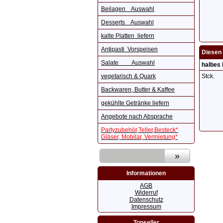
Beilagen Auswahl
Desserts Auswahl
kalte Platten liefern
Antipasti Vorspeisen
Diesen 
Salate Auswahl
halbes 
vegetarisch & Quark
Stck.
Backwaren, Butter & Kaffee
gekühlte Getränke liefern
Angebote nach Absprache
Partyzubehör,Teller,Besteck*
Gläser, Mobilar, Vermietung*
Informationen
AGB
Widerruf
Datenschutz
Impressum
Topseller