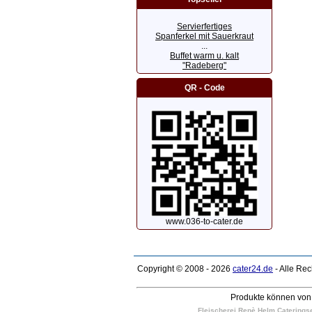
Servierfertiges
Spanferkel mit Sauerkraut
...
Buffet warm u. kalt
"Radeberg"
QR - Code
www.036-to-cater.de
Copyright © 2008 - 2026
cater24.de
- Alle Re
Produkte können von 
Fleischerei Renè Helm Cateringser