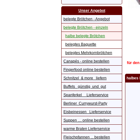
Unser Angebot
belegte Brötchen - Angebot
belegte Brötchen - einzeln
halbe belegte Brötchen
belegtes Baguette
belegtes Mehrkornbrötchen
Canapés - online bestellen
für den
Fingerfood online bestellen
Schnitzel & more liefern
halbes 
Buffets günstig und gut
Spanferkel Lieferservice
Berliner Currywurst-Party
Eisbeinessen Lieferservice
Suppen .... online bestellen
warme Braten Lieferservice
Fleischpfannen ... bestellen