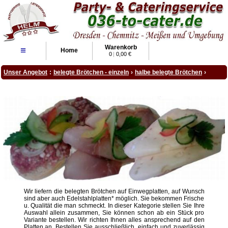
Warenkorb
≡
Home
0
|
0,00 €
Unser Angebot
:
belegte Brötchen - einzeln
›
halbe belegte Brötchen
›
Wir liefern die belegten Brötchen auf Einwegplatten, auf Wunsch
sind aber auch Edelstahlplatten* möglich. Sie bekommen Frische
u. Qualität die man schmeckt. In dieser Kategorie stellen Sie Ihre
Auswahl allein zusammen, Sie können schon ab ein Stück pro
Variante bestellen. Wir richten Ihnen alles ansprechend auf den
Platten an. Bestellen Sie ausschließlich, einfach und zuverlässig