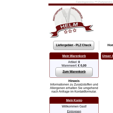
Cateringservice *** Partyservic
Liefergebiet - PLZ Check
Ho
Mein Warenkorb
Unser 
Artikel:
0
Warenwert:
€ 0,00
Zum Warenkorb
Hinweis
Informationen zu Zusatzstoffen und
Allergenen erhalten Sie umgehend
nach Anfrage im Kontaktformular.
Mein Konto
Willkommen Gast!
Einloggen