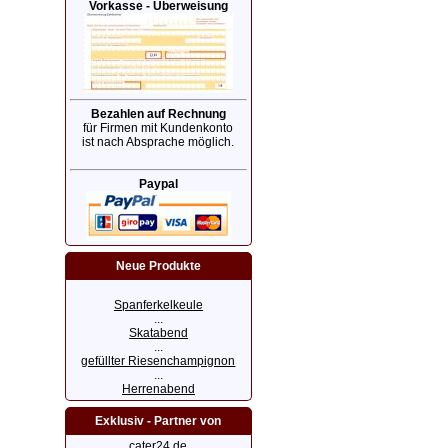
Vorkasse - Überweisung
Bezahlen auf Rechnung
für Firmen mit Kundenkonto
ist nach Absprache möglich.
Paypal
Neue Produkte
Spanferkelkeule
...
Skatabend
...
gefüllter Riesenchampignon
...
Herrenabend
Exklusiv - Partner von
cater24.de