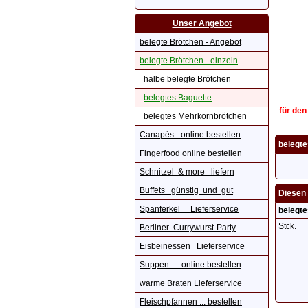
Unser Angebot
belegte Brötchen - Angebot
belegte Brötchen - einzeln
halbe belegte Brötchen
belegtes Baguette
für den
belegtes Mehrkornbrötchen
Canapés - online bestellen
belegte
Fingerfood online bestellen
Schnitzel & more liefern
Buffets günstig und gut
Diesen 
Spanferkel Lieferservice
belegte
Stck.
Berliner Currywurst-Party
Eisbeinessen Lieferservice
Suppen .... online bestellen
warme Braten Lieferservice
Fleischpfannen ... bestellen