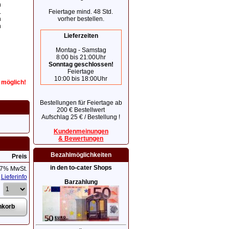
h
Feiertage mind. 48 Std.
.
vorher bestellen.
n
n
Lieferzeiten
Montag - Samstag
8:00 bis 21:00Uhr
Sonntag geschlossen!
Feiertage
10:00 bis 18:00Uhr
r möglich!
Bestellungen für Feiertage ab
200 € Bestellwert
Aufschlag 25 € / Bestellung !
Kundenmeinungen
& Bewertungen
Bezahlmöglichkeiten
Preis
in den to-cater Shops
 7% MwSt.
Lieferinfo
Barzahlung