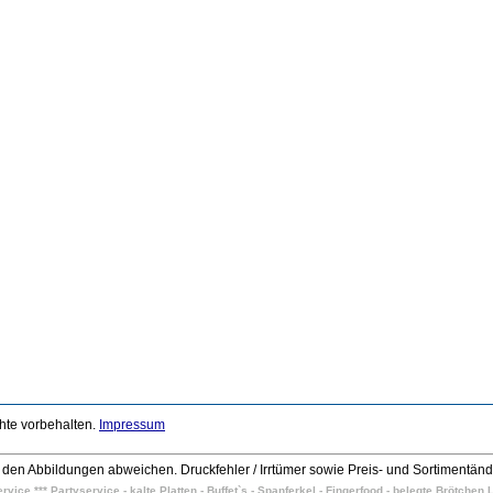
chte vorbehalten.
Impressum
den Abbildungen abweichen. Druckfehler / Irrtümer sowie Preis- und Sortimentän
vice *** Partyservice - kalte Platten - Buffet`s - Spanferkel - Fingerfood - belegte Brötche