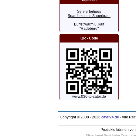
Servierfertiges
Spanferkel mit Sauerkraut
...
Buffet warm u. kalt
"Radeberg"
QR - Code
www.036-to-cater.de
Copyright © 2008 - 2026
cater24.de
- Alle Re
Produkte können von 
Fleischerei Renè Helm Cateringser