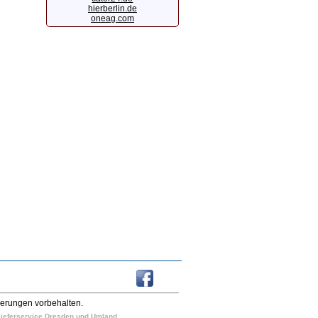
hierberlin.de
oneag.com
derungen vorbehalten.
n Lieferservice Dresden und Umland