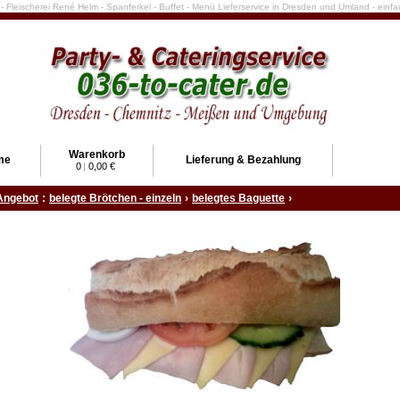
e - Fleischerei René Helm - Spanferkel - Buffet - Menü Lieferservice in Dresden und Umland - ein
Warenkorb
me
Lieferung & Bezahlung
0
|
0,00 €
Angebot
:
belegte Brötchen - einzeln
›
belegtes Baguette
›