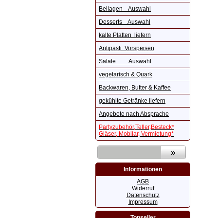
Beilagen Auswahl
Desserts Auswahl
kalte Platten liefern
Antipasti Vorspeisen
Salate Auswahl
vegetarisch & Quark
Backwaren, Butter & Kaffee
gekühlte Getränke liefern
Angebote nach Absprache
Partyzubehör,Teller,Besteck*
Gläser, Mobilar, Vermietung*
Informationen
AGB
Widerruf
Datenschutz
Impressum
Topseller