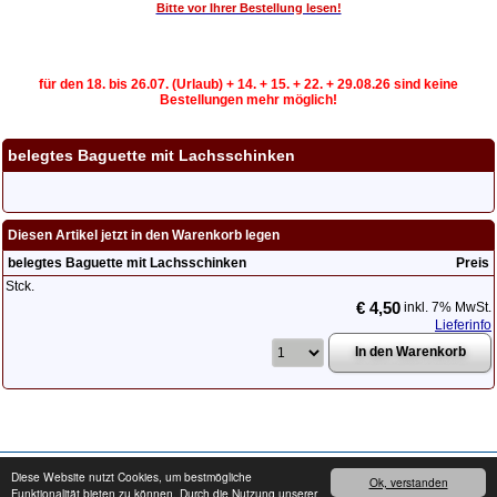
Bitte vor Ihrer Bestellung lesen!
für den 18. bis 26.07. (Urlaub) + 14. + 15. + 22. + 29.08.26 sind keine
Bestellungen mehr möglich!
belegtes Baguette mit Lachsschinken
Diesen Artikel jetzt in den Warenkorb legen
belegtes Baguette mit Lachsschinken
Preis
Stck.
€ 4,50
inkl. 7% MwSt.
Lieferinfo
Copyright © 2008 - 2026
cater24.de
- Alle Rechte vorbehalten.
Impressum
Diese Website nutzt Cookies, um bestmögliche
Ok, verstanden
Funktionalität bieten zu können. Durch die Nutzung unserer