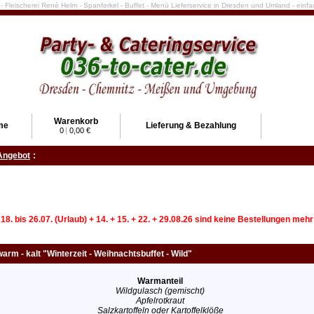
e - Fleischerei René Helm - Spanferkel - Buffet - Menü Lieferservice in Dresden und Umland - ein
Warenkorb
me
Lieferung & Bezahlung
0
|
0,00 €
Angebot
:
 18. bis 26.07. (Urlaub) + 14. + 15. + 22. + 29.08.26 sind keine Bestellungen meh
warm - kalt "Winterzeit - Weihnachtsbuffet - Wild"
Warmanteil
Wildgulasch (gemischt)
Apfelrotkraut
Salzkartoffeln oder Kartoffelklöße