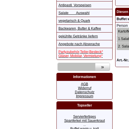
Antipasti Vorspeisen
Diesen 
Salate Auswahl
Buffet 
vegetarisch & Quark
Person
Backwaren, Butter & Kaffee
gekühlte Getränke liefern
Angebote nach Absprache
Partyzubehör,Teller,Besteck*
Gläser, Mobilar, Vermietung*
Art.-Nr.
Informationen
AGB
Widerruf
Datenschutz
Impressum
Topseller
Servierfertiges
Spanferkel mit Sauerkraut
...
Buffet warm u. kalt