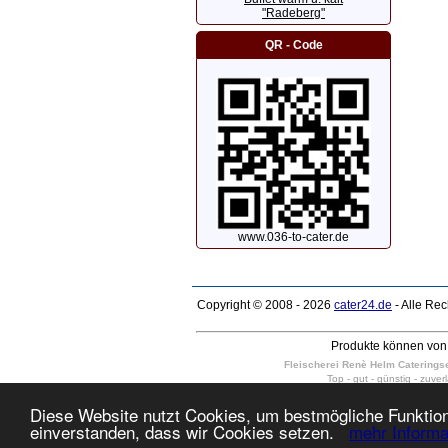
"Radeberg"
QR - Code
www.036-to-cater.de
Copyright © 2008 - 2026
cater24.de
- Alle Re
Produkte können von 
Fleischerei Renè Helm Cateringser
Top - gut - günstig - zuver
wir liefern kalte Platten, kalte und
Dresden Weixdorf, Dresden-Schönborn, Dr
Diese Website nutzt Cookies, um bestmögliche Funktiona
10 - 400 Personen in Dresden Neus
einverstanden, dass wir Cookies setzen.
mehr Informa
täglich auch am Sonntag und Feiert