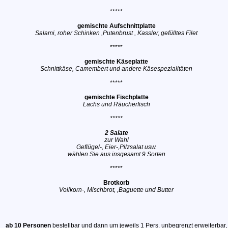
*****
gemischte Aufschnittplatte
Salami, roher Schinken ,Putenbrust , Kassler, gefülltes Filet
*****
gemischte Käseplatte
Schnittkäse, Camembert und andere Käsespezialitäten
*****
gemischte Fischplatte
Lachs und Räucherfisch
*****
2 Salate
zur Wahl
Geflügel-, Eier-,Pilzsalat usw.
wählen Sie aus insgesamt 9 Sorten
*****
Brotkorb
Vollkorn-, Mischbrot, ,Baguette und Butter
ab 10 Personen
bestellbar und dann um jeweils 1 Pers. unbegrenzt erweiterbar,