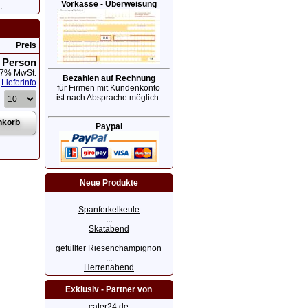
Vorkasse - Überweisung
.
Preis
/ Person
. 7% MwSt.
Bezahlen auf Rechnung
Lieferinfo
für Firmen mit Kundenkonto
ist nach Absprache möglich.
Paypal
Neue Produkte
Spanferkelkeule
...
Skatabend
...
gefüllter Riesenchampignon
...
Herrenabend
Exklusiv - Partner von
cater24.de