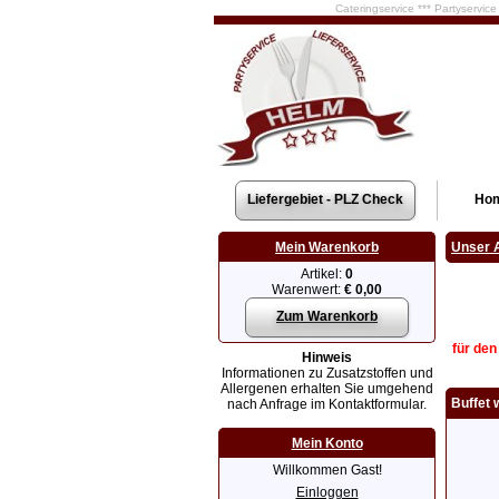
Cateringservice *** Partyservic
Liefergebiet - PLZ Check
Ho
Mein Warenkorb
Unser 
Artikel:
0
Warenwert:
€ 0,00
Zum Warenkorb
für den
Hinweis
Informationen zu Zusatzstoffen und
Allergenen erhalten Sie umgehend
Buffet 
nach Anfrage im Kontaktformular.
Mein Konto
Willkommen Gast!
Einloggen