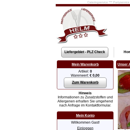
Cateringservice *** Partyservic
Liefergebiet - PLZ Check
Ho
Mein Warenkorb
Unser 
Artikel:
0
Warenwert:
€ 0,00
Zum Warenkorb
Hinweis
Informationen zu Zusatzstoffen und
Allergenen erhalten Sie umgehend
nach Anfrage im Kontaktformular.
Mein Konto
Willkommen Gast!
Einloggen