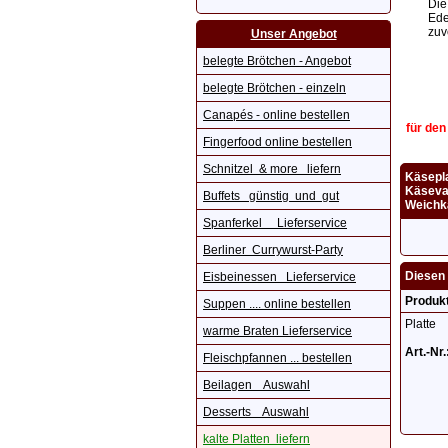
Die
Ede
zuv
Unser Angebot
belegte Brötchen - Angebot
belegte Brötchen - einzeln
Canapés - online bestellen
für den
Fingerfood online bestellen
Schnitzel & more liefern
Käsepla
Käsevar
Buffets günstig und gut
Weichk
Spanferkel Lieferservice
Berliner Currywurst-Party
Diesen 
Eisbeinessen Lieferservice
Produk
Suppen .... online bestellen
Platte
warme Braten Lieferservice
Art.-Nr.
Fleischpfannen ... bestellen
Beilagen Auswahl
Desserts Auswahl
kalte Platten liefern