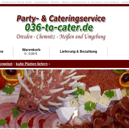
e - Fleischerei René Helm - Spanferkel - Buffet - Menü Lieferservice in Dresden und Umland - ein
Warenkorb
me
Lieferung & Bezahlung
0
|
0,00 €
Angebot
:
kalte Platten liefern
›