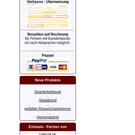
Vorkasse - Überweisung
Bezahlen auf Rechnung
für Firmen mit Kundenkonto
ist nach Absprache möglich.
Paypal
Neue Produkte
Spanferkelkeule
...
Skatabend
...
gefüllter Riesenchampignon
...
Herrenabend
Exklusiv - Partner von
cater24.de