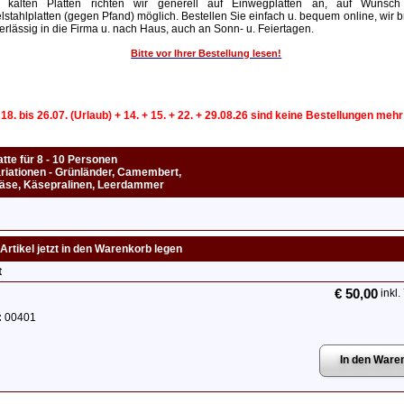
 kalten Platten richten wir generell auf Einwegplatten an, auf Wunsch
lstahlplatten (gegen Pfand) möglich. Bestellen Sie einfach u. bequem online, wir b
erlässig in die Firma u. nach Haus, auch an Sonn- u. Feiertagen.
Bitte vor Ihrer Bestellung lesen!
 18. bis 26.07. (Urlaub) + 14. + 15. + 22. + 29.08.26 sind keine Bestellungen meh
tte für 8 - 10 Personen
iationen - Grünländer, Camembert,
äse, Käsepralinen, Leerdammer
Artikel jetzt in den Warenkorb legen
t
€ 50,00
inkl.
:
00401