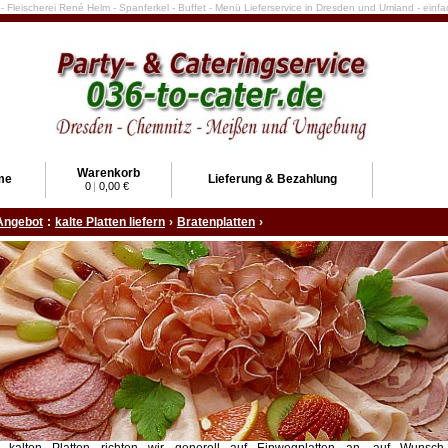
e - Fleischerei René Helm - Spanferkel - Buffet - Menü Lieferservice in Dresden und Umland - ein
Warenkorb
me
Lieferung & Bezahlung
0
|
0,00 €
Angebot
:
kalte Platten liefern
›
Bratenplatten
›