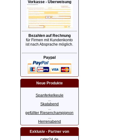
Vorkasse - Überweisung
Bezahlen auf Rechnung
für Firmen mit Kundenkonto
ist nach Absprache möglich.
Paypal
Neue Produkte
Spanferkelkeule
...
Skatabend
...
gefüllter Riesenchampignon
...
Herrenabend
Exklusiv - Partner von
cater24.de