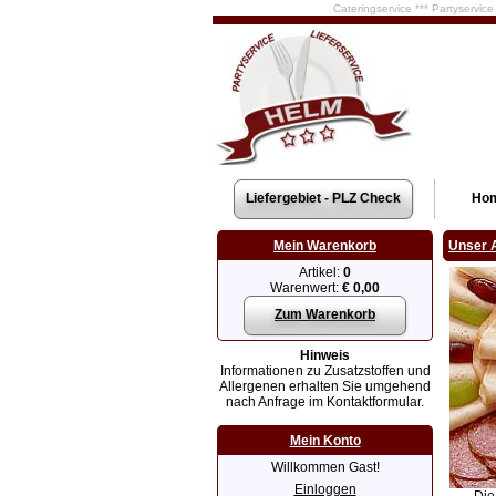
Cateringservice *** Partyservic
Liefergebiet - PLZ Check
Ho
Mein Warenkorb
Unser 
Artikel:
0
Warenwert:
€ 0,00
Zum Warenkorb
Hinweis
Informationen zu Zusatzstoffen und
Allergenen erhalten Sie umgehend
nach Anfrage im Kontaktformular.
Mein Konto
Willkommen Gast!
Einloggen