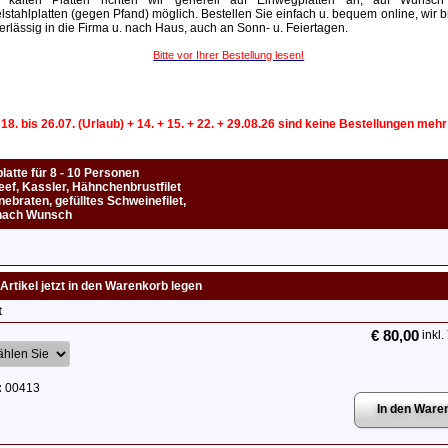
 kalten Platten richten wir generell auf Einwegplatten an, auf Wunsch
lstahlplatten (gegen Pfand) möglich. Bestellen Sie einfach u. bequem online, wir b
erlässig in die Firma u. nach Haus, auch an Sonn- u. Feiertagen.
Bitte vor Ihrer Bestellung lesen!
 18. bis 26.07. (Urlaub) + 14. + 15. + 22. + 29.08.26 sind keine Bestellungen meh
latte für 8 - 10 Personen
ef, Kassler, Hähnchenbrustfilet
ebraten, gefülltes Schweinefilet,
nach Wunsch
Artikel jetzt in den Warenkorb legen
t
€ 80,00
inkl.
:
00413