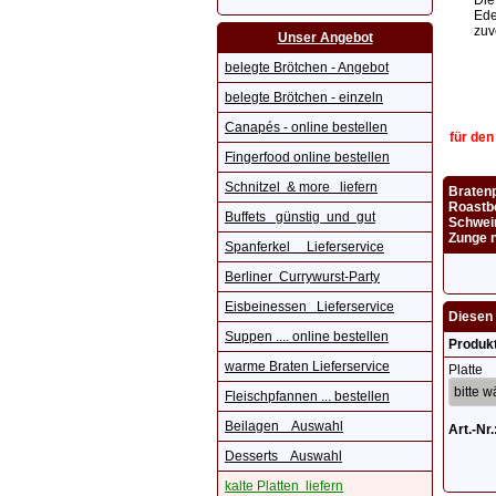
Die
Ede
zuv
Unser Angebot
belegte Brötchen - Angebot
belegte Brötchen - einzeln
Canapés - online bestellen
für den
Fingerfood online bestellen
Schnitzel & more liefern
Bratenp
Roastbe
Buffets günstig und gut
Schwein
Zunge 
Spanferkel Lieferservice
Berliner Currywurst-Party
Eisbeinessen Lieferservice
Diesen 
Suppen .... online bestellen
Produk
warme Braten Lieferservice
Platte
Fleischpfannen ... bestellen
Beilagen Auswahl
Art.-Nr.
Desserts Auswahl
kalte Platten liefern