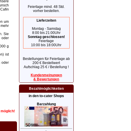
nsere
Wunsch
Feiertage mind. 48 Std.
 Cafin
vorher bestellen.
Lieferzeiten
nen um
 mehr
Montag - Samstag
8:00 bis 21:00Uhr
n. Sie
Sonntag geschlossen!
2 oder
Feiertage
10:00 bis 18:00Uhr
1000 g
n) ist
Bestellungen für Feiertage ab
m oder
200 € Bestellwert
Aufschlag 25 € / Bestellung !
Kundenmeinungen
& Bewertungen
Bezahlmöglichkeiten
in den to-cater Shops
Barzahlung
r möglich!