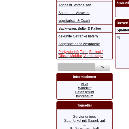
knuspri
Antipasti Vorspeisen
Salate Auswahl
vegetarisch & Quark
Diesen 
Backwaren, Butter & Kaffee
Spanfer
gekühlte Getränke liefern
kg
Angebote nach Absprache
Partyzubehör,Teller,Besteck*
Gläser, Mobilar, Vermietung*
Informationen
AGB
Widerruf
Datenschutz
Impressum
Topseller
Servierfertiges
Spanferkel mit Sauerkraut
...
Buffet warm u. kalt