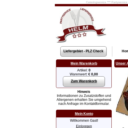
Cateringservice *** Partyservic
Liefergebiet - PLZ Check
Ho
Mein Warenkorb
Unser 
Artikel:
0
Warenwert:
€ 0,00
Zum Warenkorb
Hinweis
Informationen zu Zusatzstoffen und
Allergenen erhalten Sie umgehend
nach Anfrage im Kontaktformular.
Mein Konto
Willkommen Gast!
Einloggen