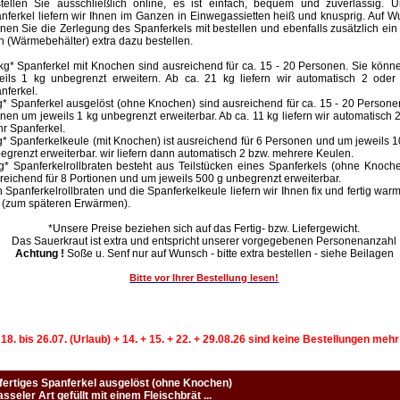
tellen Sie ausschließlich online, es ist einfach, bequem und zuverlässig. U
nferkel liefern wir Ihnen im Ganzen in Einwegassietten heiß und knusprig. Auf 
nen Sie die Zerlegung des Spanferkels mit bestellen und ebenfalls zusätzlich ein
h (Wärmebehälter) extra dazu bestellen.
kg* Spanferkel mit Knochen sind ausreichend für ca. 15 - 20 Personen. Sie kön
eils 1 kg unbegrenzt erweitern. Ab ca. 21 kg liefern wir automatisch 2 oder
nferkel.
g* Spanferkel ausgelöst (ohne Knochen) sind ausreichend für ca. 15 - 20 Persone
nen um jeweils 1 kg unbegrenzt erweiterbar. Ab ca. 11 kg liefern wir automatisch 
r Spanferkel.
g* Spanferkelkeule (mit Knochen) ist ausreichend für 6 Personen und um jeweils 
egrenzt erweiterbar. wir liefern dann automatisch 2 bzw. mehrere Keulen.
g* Spanferkelrollbraten besteht aus Teilstücken eines Spanferkels (ohne Knoche
reichend für 8 Portionen und um jeweils 500 g unbegrenzt erweiterbar.
 Spanferkelrollbraten und die Spanferkelkeule liefern wir Ihnen fix und fertig war
t (zum späteren Erwärmen).
*Unsere Preise beziehen sich auf das Fertig- bzw. Liefergewicht.
Das Sauerkraut ist extra und entspricht unserer vorgegebenen Personenanzahl
Achtung !
Soße u. Senf nur auf Wunsch - bitte extra bestellen - siehe Beilagen
Bitte vor Ihrer Bestellung lesen!
 18. bis 26.07. (Urlaub) + 14. + 15. + 22. + 29.08.26 sind keine Bestellungen meh
fertiges Spanferkel ausgelöst (ohne Knochen)
sseler Art gefüllt mit einem Fleischbrät ...