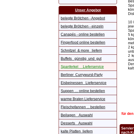
Bes
Spa
kön
Unser Angebot
Dis
belegte Brötchen - Angebot
10 
belegte Brötchen - einzeln
jew
Spa
Canapés - online bestellen
5 k
kön
Fingerfood online bestellen
meh
2 k
Schnitzel & more liefern
unb
2 k
Buffets günstig und gut
aus
Den
Spanferkel Lieferservice
kal
Berliner Currywurst-Party
Eisbeinessen Lieferservice
Suppen .... online bestellen
warme Braten Lieferservice
Fleischpfannen ... bestellen
für den
Beilagen Auswahl
Desserts Auswahl
Servier
kalte Platten liefern
nach Ka