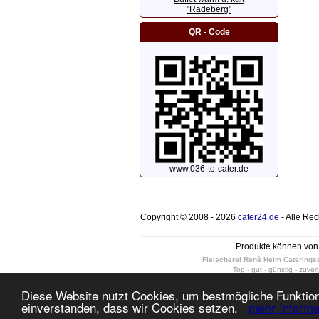
"Radeberg"
QR - Code
www.036-to-cater.de
Copyright © 2008 - 2026
cater24.de
- Alle Re
Produkte können von 
Fleischerei Renè Helm Cateringser
Top - gut - günstig - zuver
wir liefern kalte Platten, kalte und
Dresden Weixdorf, Dresden-Schönborn, Dr
Diese Website nutzt Cookies, um bestmögliche Funktiona
10 - 400 Personen in Dresden Neus
einverstanden, dass wir Cookies setzen.
mehr Informa
täglich auch am Sonntag und Feiert