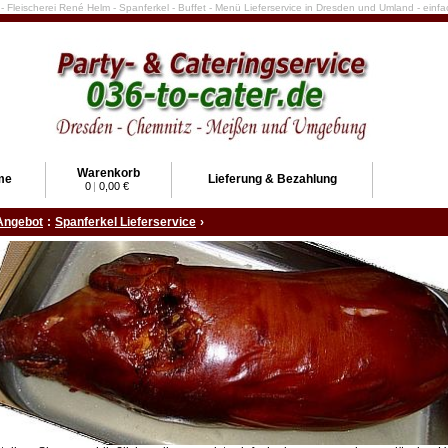
e - Fleischerei René Helm - Spanferkel - Buffet - Menü Lieferservice in Dresden und Umland - ein
Warenkorb
me
Lieferung & Bezahlung
0
|
0,00 €
Angebot
:
Spanferkel Lieferservice
›