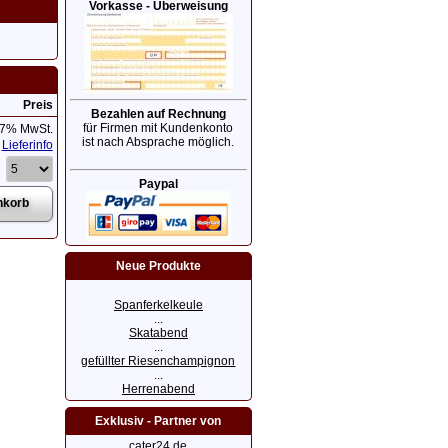
Vorkasse - Überweisung
Preis
Bezahlen auf Rechnung
für Firmen mit Kundenkonto
 7% MwSt.
ist nach Absprache möglich.
Lieferinfo
Paypal
Neue Produkte
Spanferkelkeule
...
Skatabend
...
gefüllter Riesenchampignon
...
Herrenabend
Exklusiv - Partner von
cater24.de