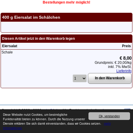
Bestellungen mehr möglich!
400 g Eiersalat im Schälchen
Diesen Artikel jetzt in den Warenkorb legen
Eiersalat
Preis
Schale
€ 8,00
Grundpreis:
€ 20,00
/kg
inkl. 7% MwSt.
Lieferinfo
Copyright © 2008 - 2026
cater24.de
- Alle Rechte vorbehalten.
Impressum
Diese Website nutzt Cookies, um bestmögliche
Ok, verstanden
Funktionalität bieten zu können. Durch die Nutzung unserer
Produkte können von den Abbildungen abweichen. Druckfehler / Irrtümer sowie
Dienste erklären Sie sich damit einverstanden, dass wir Cookies setzen.
mehr
Preis- und Sortimentänderungen vorbehalten.
Informationen