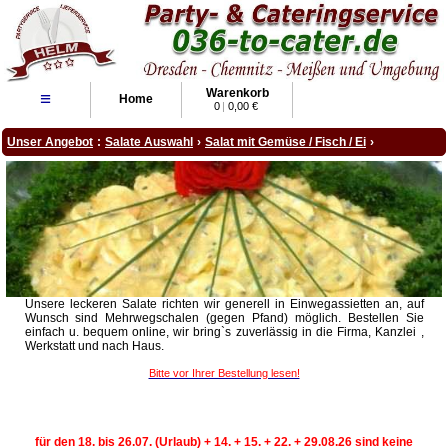
Warenkorb
≡
Home
0
|
0,00 €
Unser Angebot
:
Salate Auswahl
›
Salat mit Gemüse / Fisch / Ei
›
Unsere leckeren Salate richten wir generell in Einwegassietten an, auf
Wunsch sind Mehrwegschalen (gegen Pfand) möglich. Bestellen Sie
einfach u. bequem online, wir bring`s zuverlässig in die Firma, Kanzlei ,
Werkstatt und nach Haus.
Bitte vor Ihrer Bestellung lesen!
für den 18. bis 26.07. (Urlaub) + 14. + 15. + 22. + 29.08.26 sind keine