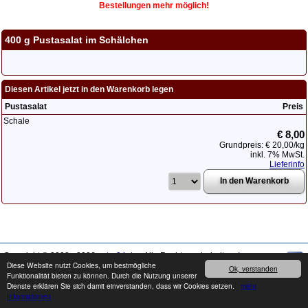
Bestellungen mehr möglich!
400 g Pustasalat im Schälchen
Diesen Artikel jetzt in den Warenkorb legen
Pustasalat
Preis
Schale
€ 8,00
Grundpreis:
€ 20,00
/kg
inkl. 7% MwSt.
Lieferinfo
Copyright © 2008 - 2026
cater24.de
- Alle Rechte vorbehalten.
Impressum
Diese Website nutzt Cookies, um bestmögliche
Ok, verstanden
Funktionalität bieten zu können. Durch die Nutzung unserer
Produkte können von den Abbildungen abweichen. Druckfehler / Irrtümer sowie
Dienste erklären Sie sich damit einverstanden, dass wir Cookies setzen.
mehr
Preis- und Sortimentänderungen vorbehalten.
Informationen