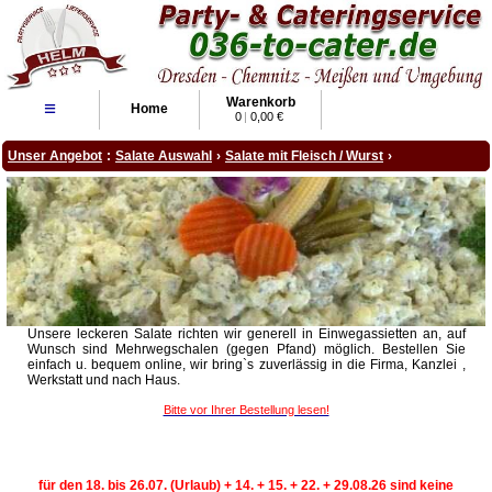
Warenkorb
≡
Home
0
|
0,00 €
Unser Angebot
:
Salate Auswahl
›
Salate mit Fleisch / Wurst
›
Unsere leckeren Salate richten wir generell in Einwegassietten an, auf
Wunsch sind Mehrwegschalen (gegen Pfand) möglich. Bestellen Sie
einfach u. bequem online, wir bring`s zuverlässig in die Firma, Kanzlei ,
Werkstatt und nach Haus.
Bitte vor Ihrer Bestellung lesen!
für den 18. bis 26.07. (Urlaub) + 14. + 15. + 22. + 29.08.26 sind keine