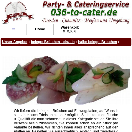
Warenkorb
≡
Home
0
|
0,00 €
Unser Angebot
:
belegte Brötchen - einzeln
›
halbe belegte Brötchen
›
Wir liefern die belegten Brötchen auf Einwegplatten, auf Wunsch
sind aber auch Edelstahlplatten* möglich. Sie bekommen Frische
u. Qualität die man schmeckt. In dieser Kategorie stellen Sie Ihre
Auswahl allein zusammen, Sie können schon ab ein Stück pro
Variante bestellen. Wir richten Ihnen alles ansprechend auf den
Platten an. Bestellen Sie ausschließlich, einfach und zuverlässig